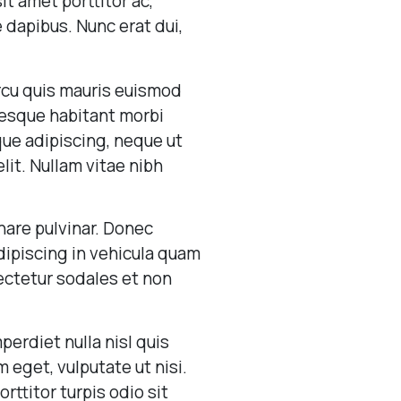
t amet porttitor ac,
e dapibus. Nunc erat dui,
arcu quis mauris euismod
tesque habitant morbi
que adipiscing, neque ut
lit. Nullam vitae nibh
nare pulvinar. Donec
ipiscing in vehicula quam
ectetur sodales et non
erdiet nulla nisl quis
 eget, vulputate ut nisi.
rttitor turpis odio sit