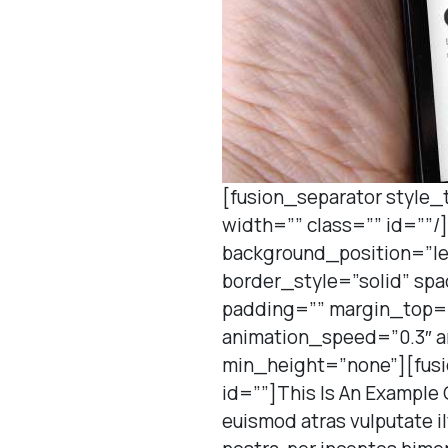
[fusion_separator style
width=”” class=”” id=””/
background_position=”le
border_style=”solid” sp
padding=”” margin_top=”
animation_speed=”0.3″ a
min_height=”none”][fusio
id=””]This Is An Example 
euismod atras vulputate ilt