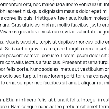
fermentum orci, nec malesuada libero vehicula ut. I
ibh laoreet nisl, quis dignissim mauris dolor eget mi
g a convallis quis, tristique vitae risus. Nullam molest
nare. Cras ultricies, nibh at mollis faucibus, justo er
 Vivamus gravida vehicula arcu, vitae vulputate augue
s. Mauris suscipit, turpis ut dapibus rhoncus, odio er
st. Sed auctor gravida arcu, nec fringilla orci aliquet
m posuere sem vel posuere. Lorem ipsum dolor sit 
are convallis lectus a faucibus. Praesent et urna turp
por felis porta. Nunc sodales, metus ut vestibulum o
a odio sed turpis. In nec lorem porttitor urna conseq
usto urna, semper nec faucibus sit amet, aliquam at 
.
 Etiam in libero felis, at blandit felis. Integer in es
arcu. Nam congue nunc ac leo pretium sit amet fer