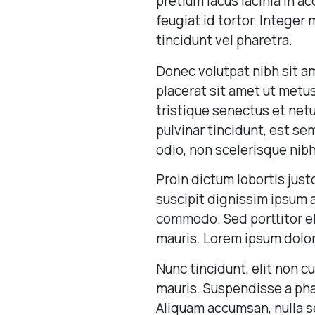
pretium lacus lacinia in a
feugiat id tortor. Integer 
tincidunt vel pharetra.
Donec volutpat nibh sit am
placerat sit amet ut metu
tristique senectus et net
pulvinar tincidunt, est se
odio, non scelerisque nibh
Proin dictum lobortis jus
suscipit dignissim ipsum 
commodo. Sed porttitor e
mauris. Lorem ipsum dolor 
Nunc tincidunt, elit non c
mauris. Suspendisse a phar
Aliquam accumsan, nulla sed