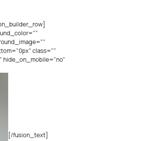
ion_builder_row]
ound_color=””
ground_image=””
tom=”0px” class=””
t” hide_on_mobile=”no”
[/fusion_text]