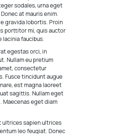
nteger sodales, urna eget
. Donec at mauris enim.
ie gravida lobortis. Proin
os porttitor mi, quis auctor
 lacinia faucibus.
at egestas orci, in
 ut. Nullam eu pretium
amet, consectetur
is. Fusce tincidunt augue
rnare, est magna laoreet
uat sagittis. Nullam eget
mi. Maecenas eget diam
t ultrices sapien ultrices
mentum leo feugiat. Donec