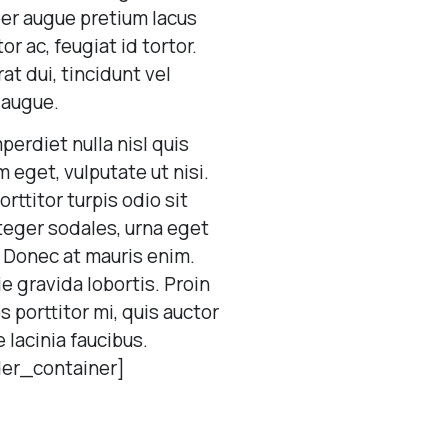
per augue pretium lacus
r ac, feugiat id tortor.
at dui, tincidunt vel
 augue.
erdiet nulla nisl quis
 eget, vulputate ut nisi.
rttitor turpis odio sit
nteger sodales, urna eget
. Donec at mauris enim.
ie gravida lobortis. Proin
os porttitor mi, quis auctor
 lacinia faucibus.
der_container]