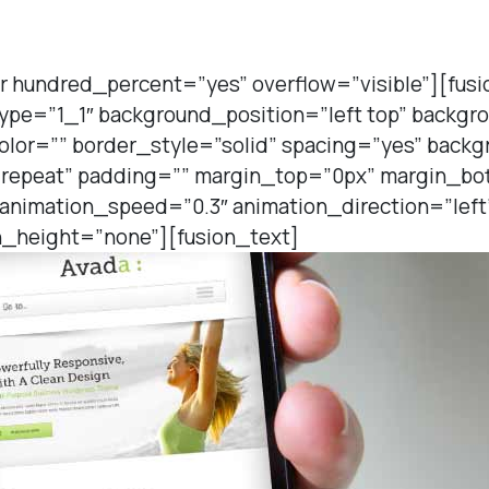
r hundred_percent=”yes” overflow=”visible”][fus
type=”1_1″ background_position=”left top” backgr
olor=”” border_style=”solid” spacing=”yes” back
repeat” padding=”” margin_top=”0px” margin_bot
 animation_speed=”0.3″ animation_direction=”lef
_height=”none”][fusion_text]