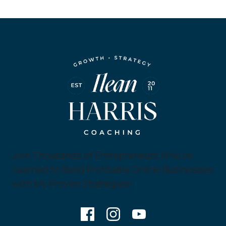
Join Thousands of Entrepreneurs Who’ve
Learned to Build Profitable Online Businesses
with My Proven Strategies!