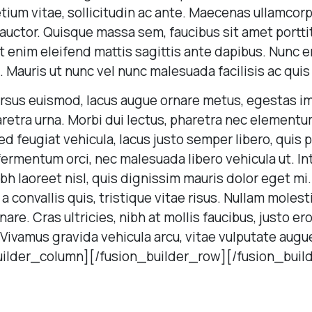
etium vitae, sollicitudin ac ante. Maecenas ullamcor
auctor. Quisque massa sem, faucibus sit amet porttito
t enim eleifend mattis sagittis ante dapibus. Nunc er
. Mauris ut nunc vel nunc malesuada facilisis ac quis
ursus euismod, lacus augue ornare metus, egestas imp
etra urna. Morbi dui lectus, pharetra nec elementum
 feugiat vehicula, lacus justo semper libero, quis po
fermentum orci, nec malesuada libero vehicula ut. I
ibh laoreet nisl, quis dignissim mauris dolor eget mi
g a convallis quis, tristique vitae risus. Nullam molest
nare. Cras ultricies, nibh at mollis faucibus, justo er
 Vivamus gravida vehicula arcu, vitae vulputate augue
uilder_column][/fusion_builder_row][/fusion_buil