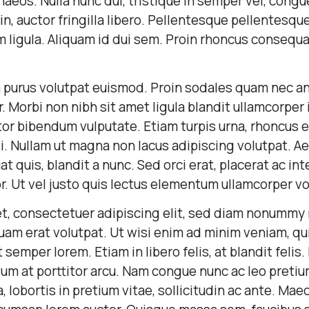
aeos. Nulla nunc dui, tristique in semper vel, congu
 in, auctor fringilla libero. Pellentesque pellentesq
m ligula. Aliquam id dui sem. Proin rhoncus consequat
purus volutpat euismod. Proin sodales quam nec ante
Morbi non nibh sit amet ligula blandit ullamcorper 
rtor bibendum vulputate. Etiam turpis urna, rhoncus e
si. Nullam ut magna non lacus adipiscing volutpat. A
 quis, blandit a nunc. Sed orci erat, placerat ac int
r. Ut vel justo quis lectus elementum ullamcorper vol
t, consectetuer adipiscing elit, sed diam nonummy 
uam erat volutpat. Ut wisi enim ad minim veniam, qu
semper lorem. Etiam in libero felis, at blandit felis. 
um at porttitor arcu. Nam congue nunc ac leo preti
 lobortis in pretium vitae, sollicitudin ac ante. M