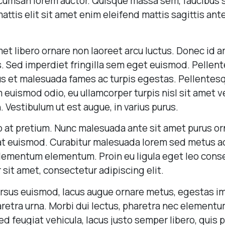
ccumsan lorem auctor. Quisque massa sem, faucibus si
mattis elit sit amet enim eleifend mattis sagittis ant
et libero ornare non laoreet arcu luctus. Donec id 
s. Sed imperdiet fringilla sem eget euismod. Pellen
us et malesuada fames ac turpis egestas. Pellentes
m euismod odio, eu ullamcorper turpis nisl sit amet ve
. Vestibulum ut est augue, in varius purus.
to at pretium. Nunc malesuada ante sit amet purus or
at euismod. Curabitur malesuada lorem sed metus ad
lementum elementum. Proin eu ligula eget leo cons
sit amet, consectetur adipiscing elit.
ursus euismod, lacus augue ornare metus, egestas imp
etra urna. Morbi dui lectus, pharetra nec elementum
 feugiat vehicula, lacus justo semper libero, quis po