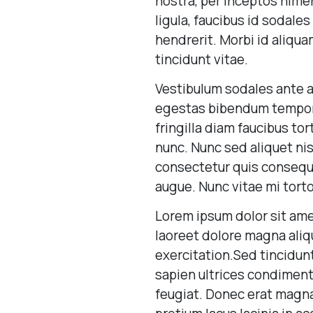
nostra, per inceptos himen
ligula, faucibus id sodales
hendrerit. Morbi id aliqua
tincidunt vitae.
Vestibulum sodales ante a 
egestas bibendum tempor. 
fringilla diam faucibus to
nunc. Nunc sed aliquet ni
consectetur quis consequat
augue. Nunc vitae mi torto
Lorem ipsum dolor sit ame
laoreet dolore magna aliq
exercitation.Sed tincidunt 
sapien ultrices condiment
feugiat. Donec erat magna,