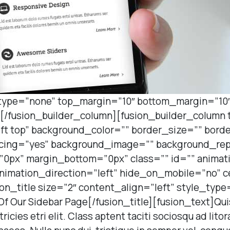
_type=”none” top_margin=”10″ bottom_margin=”10″
][/fusion_builder_column][fusion_builder_column 
ft top” background_color=”” border_size=”” bord
acing=”yes” background_image=”” background_re
0px” margin_bottom=”0px” class=”” id=”” animat
nimation_direction=”left” hide_on_mobile=”no” 
n_title size=”2″ content_align=”left” style_type
Of Our Sidebar Page[/fusion_title][fusion_text]Qui
ricies etri elit. Class aptent taciti sociosqu ad lit