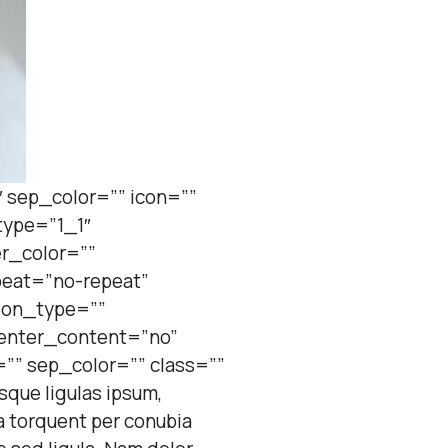
 sep_color=”” icon=””
type=”1_1″
er_color=””
peat=”no-repeat”
ion_type=””
center_content=”no”
=”” sep_color=”” class=””
sque ligulas ipsum,
ora torquent per conubia