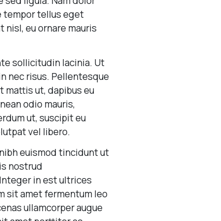
e sed ligula. Nam dolor
ue tempor tellus eget
 nisl, eu ornare mauris
 sollicitudin lacinia. Ut
in nec risus. Pellentesque
t mattis ut, dapibus eu
enean odio mauris,
erdum ut, suscipit eu
utpat vel libero.
nibh euismod tincidunt ut
is nostrud
Integer in est ultrices
um sit amet fermentum leo
aecenas ullamcorper augue